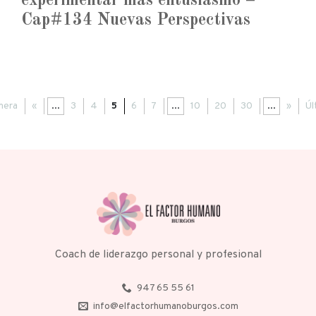
experimentar más entusiasmo –
Cap#134 Nuevas Perspectivas
mera
«
...
3
4
5
6
7
...
10
20
30
...
»
Úl
Coach de liderazgo personal y profesional
947 65 55 61
info@elfactorhumanoburgos.com