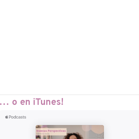
… o en iTunes!