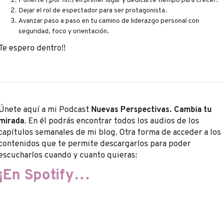
Ponerte (¡por fin!) en primer lugar y dedicarte tiempo para crecer.
Dejar el rol de espectador para ser protagonista.
Avanzar paso a paso en tu camino de liderazgo personal con
seguridad, foco y orientación.
Te espero dentro!!
Únete aquí a mi Podcast
Nuevas Perspectivas. Cambia tu
mirada
. En él podrás encontrar todos los audios de los
capítulos semanales de mi blog. Otra forma de acceder a los
contenidos que te permite descargarlos para poder
escucharlos cuando y cuanto quieras:
¡En Spotify…