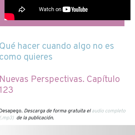
Qué hacer cuando algo no es
como quieres
Nuevas Perspectivas. Capítulo
123
Desapego
. Descarga de forma gratuita el
audio
completo
(.mp3)
de la publicación.