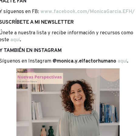
HAZTE FAN
Y síguenos en FB:
www.facebook.com/MonicaGarcia.EFH/
SUSCRÍBETE A MI NEWSLETTER
Únete a nuestra lista y recibe información y recursos como
este
aquí
.
Y TAMBIÉN EN INSTAGRAM
Síguenos en Instagram
@monica.y.elfactorhumano
aquí
.