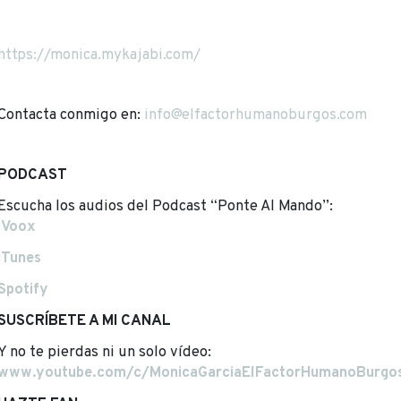
https://monica.mykajabi.com/
Contacta conmigo en:
info@elfactorhumanoburgos.com
PODCAST
Escucha los audios del Podcast “Ponte Al Mando”:
iVoox
iTunes
Spotify
SUSCRÍBETE A MI CANAL
Y no te pierdas ni un solo vídeo:
www.youtube.com/c/MonicaGarciaElFactorHumanoBurgo