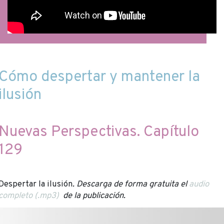
Cómo despertar y mantener la
ilusión
Nuevas Perspectivas. Capítulo
129
Despertar la ilusión
. Descarga de forma gratuita el
audio
completo (.mp3)
de la publicación.