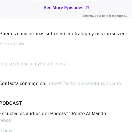
Puedes conocer más sobre mí, mi trabajo y mis cursos en:
Mónica García
https://monica.mykajabi.com/
Contacta conmigo en:
info@elfactorhumanoburgos.com
PODCAST
Escucha los audios del Podcast “Ponte Al Mando”:
iVoox
iTunes