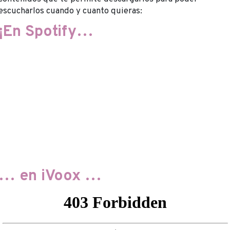
escucharlos cuando y cuanto quieras:
¡En Spotify…
… en iVoox …