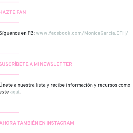
——————–
HAZTE FAN
——————–
Síguenos en FB:
www.facebook.com/MonicaGarcia.EFH/
——————–
SUSCRÍBETE A MI NEWSLETTER
——————–
Únete a nuestra lista y recibe información y recursos como
este
aquí
.
——————–
AHORA TAMBIÉN EN INSTAGRAM