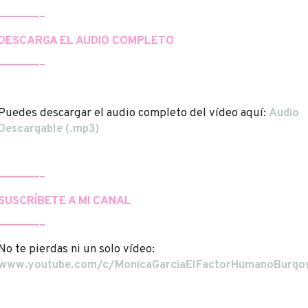
——————–
DESCARGA EL AUDIO COMPLETO
——————–
Puedes descargar el audio completo del vídeo aquí:
Audio
Descargable (.mp3)
——————–
SUSCRÍBETE A MI CANAL
——————–
No te pierdas ni un solo vídeo:
www.youtube.com/c/MonicaGarciaElFactorHumanoBurgo