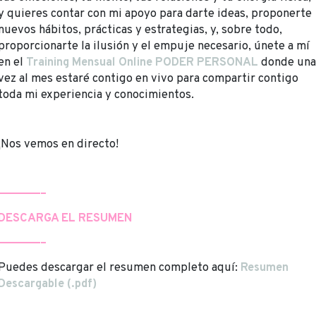
y quieres contar con mi apoyo para darte ideas, proponerte
nuevos hábitos, prácticas y estrategias, y, sobre todo,
proporcionarte la ilusión y el empuje necesario, únete a mí
en el
Training Mensual Online PODER PERSONAL
donde una
vez al mes estaré contigo en vivo para compartir contigo
toda mi experiencia y conocimientos.
¡Nos vemos en directo!
——————–
DESCARGA EL RESUMEN
——————–
Puedes descargar el resumen completo aquí:
Resumen
Descargable (.pdf)