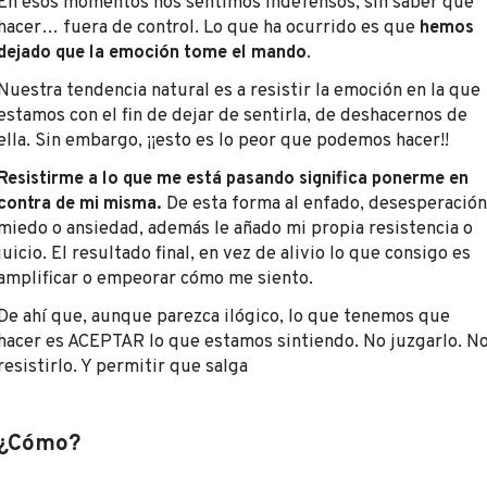
En esos momentos nos sentimos indefensos, sin saber qué
hacer… fuera de control. Lo que ha ocurrido es que
hemos
dejado que la emoción tome el mando
.
Nuestra tendencia natural es a resistir la emoción en la que
estamos con el fin de dejar de sentirla, de deshacernos de
ella. Sin embargo, ¡¡esto es lo peor que podemos hacer!!
Resistirme a lo que me está pasando significa ponerme en
contra de mi misma.
De esta forma al enfado, desesperación
miedo o ansiedad, además le añado mi propia resistencia o
juicio. El resultado final, en vez de alivio lo que consigo es
amplificar o empeorar cómo me siento.
De ahí que, aunque parezca ilógico, lo que tenemos que
hacer es ACEPTAR lo que estamos sintiendo. No juzgarlo. N
resistirlo. Y permitir que salga
¿Cómo?