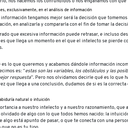
dirlo, nos hacemos los confundidos o nos engañamos con que 
s, exclusivamente, en el análisis de información
información tengamos mejor será la decisión que tomemos
ión, en analizarla y compararla con el fin de tomar la decis
rado que excesiva información puede retrasar, e incluso des
 es que llega un momento en el que el intelecto se pierde c
s.
es lo que queremos y acabamos dándole información incomp
ecimos es: “
estas son las variables, los obstáculos y las posib
mejor respuesta
”. Pero nos olvidamos decirle qué es lo que h
vez que llega a una conclusión, dudamos de si es la correcta
biduría natural o intuición
rtancia a nuestro intelecto y a nuestro razonamiento, que a
olvidado de algo con lo que todos hemos nacido: la intuició
 algo está apunto de pasar, o que te conecta con una perso
 que no es tu tipo.