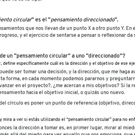
ento circular
” es el “
pensamiento direccionado
”.
ensamientos que nos llevan de un punto X a otro punto Y. En
rogreso, y el ejercicio de sentarse a pensar o reflexionar da 
e un “pensamiento circular” a uno “direccionado”?
, define específicamente cuál es la dirección y el objetivo de ese ej
 puede ser tomar una decisión, y la dirección, que me haga a
sta forma, en cada momento podemos pararnos y preguntarn
anzar en el proyecto?, ¿me acercan a mis objetivos? Si la r
ensamiento hacia el objetivo inicial, o quizás uno nuevo.
del círculo es poner un punto de referencia (objetivo, direcc
 mira a ver si estás utilizando el “pensamiento circular” para no en
tonces la dirección a tomar es, en primer lugar, mirar al mied
r más allá del miedo para ver aquello que nos emociona, que