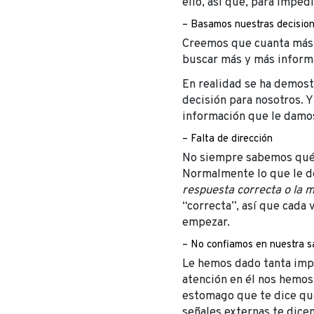
ello, así que, para impe
– Basamos nuestras decisione
Creemos que cuanta más 
buscar más y más informac
En realidad se ha demost
decisión para nosotros. Y
información que le damo
– Falta de dirección
No siempre sabemos qué 
Normalmente lo que le d
respuesta correcta o la 
“correcta”, así que cada 
empezar.
– No confiamos en nuestra sa
Le hemos dado tanta impo
atención en él nos hemos 
estomago que te dice que
señales externas te dicen