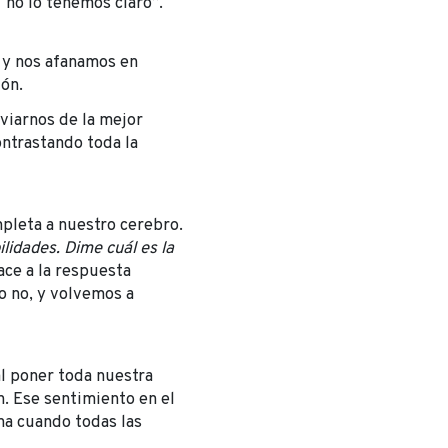
“no lo tenemos claro”.
 y nos afanamos en
ión.
viarnos de la mejor
ontrastando toda la
leta a nuestro cerebro.
ilidades. Dime cuál es la
ace a la respuesta
 o no, y volvemos a
l poner toda nuestra
n. Ese sentimiento en el
na cuando todas las