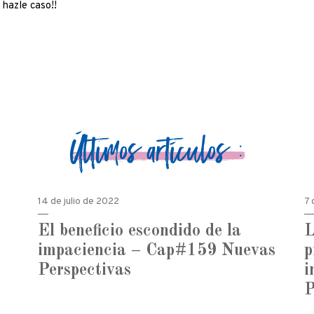
 hazle caso!!
Últimos artículos :
14 de julio de 2022
7 
El beneficio escondido de la
L
impaciencia – Cap#159 Nuevas
p
Perspectivas
i
P