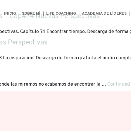
INICIO
SOBRE MÍ
LIFE COACHING
ACADEMIA DE LÍDERES
es – Cap#74 Nuevas Perspectivas
ectivas. Capítulo 74 Encontrar tiempo. Descarga de forma 
as Perspectivas
3 La inspiracion. Descarga de forma gratuita el audio comp
onde las miremos no acabamos de encontrar la …
Continued