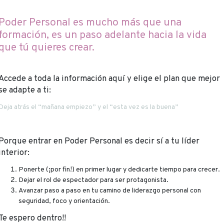
Poder Personal es mucho más que una
formación, es un paso adelante hacia la vida
que tú quieres crear.
Accede a toda la información aquí y elige el plan que mejor
se adapte a ti:
Deja atrás el “mañana empiezo” y el “esta vez es la buena”
Porque entrar en Poder Personal es decir sí a tu líder
interior:
Ponerte (¡por fin!) en primer lugar y dedicarte tiempo para crecer.
Dejar el rol de espectador para ser protagonista.
Avanzar paso a paso en tu camino de liderazgo personal con
seguridad, foco y orientación.
Te espero dentro!!