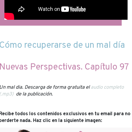
Cómo recuperarse de un mal día
Nuevas Perspectivas. Capítulo 97
Un mal dia. Descarga de forma gratuita el
audio completo
(.mp3)
de la publicación.
Recibe todos los contenidos exclusivos en tu email para no
perderte nada. Haz clic en la siguiente imagen: