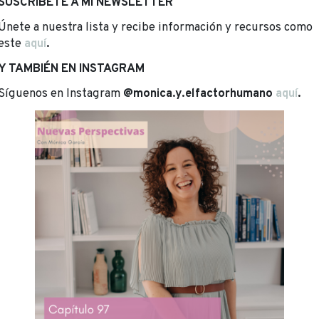
SUSCRÍBETE A MI NEWSLETTER
Únete a nuestra lista y recibe información y recursos como
este
aquí
.
Y TAMBIÉN EN INSTAGRAM
Síguenos en Instagram
@monica.y.elfactorhumano
aquí
.