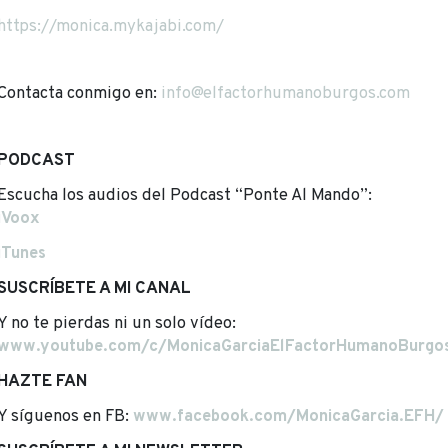
https://monica.mykajabi.com/
Contacta conmigo en:
info@elfactorhumanoburgos.com
PODCAST
Escucha los audios del Podcast “Ponte Al Mando”:
iVoox
iTunes
SUSCRÍBETE A MI CANAL
Y no te pierdas ni un solo vídeo:
www.youtube.com/c/MonicaGarciaElFactorHumanoBurgo
HAZTE FAN
Y síguenos en FB:
www.facebook.com/MonicaGarcia.EFH/